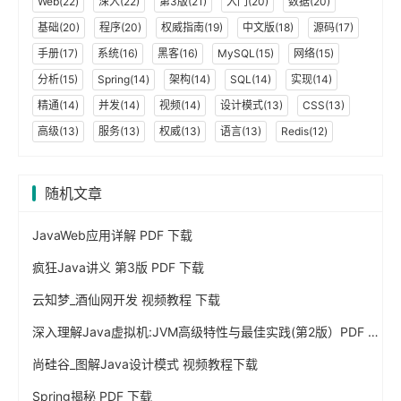
Web(22)
深入(22)
第3版(21)
入门(20)
数据(20)
基础(20)
程序(20)
权威指南(19)
中文版(18)
源码(17)
手册(17)
系统(16)
黑客(16)
MySQL(15)
网络(15)
分析(15)
Spring(14)
架构(14)
SQL(14)
实现(14)
精通(14)
并发(14)
视频(14)
设计模式(13)
CSS(13)
高级(13)
服务(13)
权威(13)
语言(13)
Redis(12)
随机文章
JavaWeb应用详解 PDF 下载
疯狂Java讲义 第3版 PDF 下载
云知梦_酒仙网开发 视频教程 下载
深入理解Java虚拟机:JVM高级特性与最佳实践(第2版）PDF 下载
尚硅谷_图解Java设计模式 视频教程下载
Spring揭秘 PDF 下载