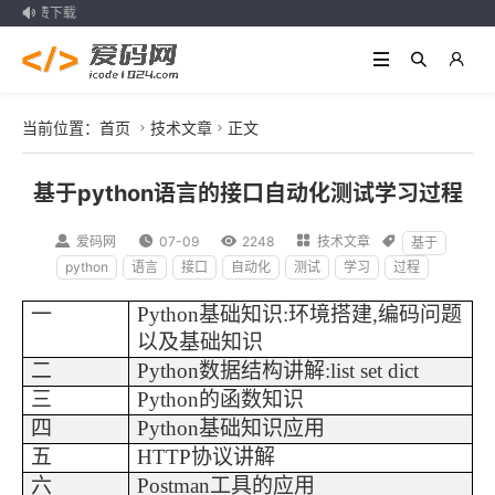
资源免费下载

当前位置：
首页
技术文章
正文


基于python语言的接口自动化测试学习过程

爱码网

07-09

2248

技术文章

基于
python
语言
接口
自动化
测试
学习
过程
一
Python
基础知识
:环境搭建,编码问题
以及基础知识
二
Python
数据结构讲解
:
list set dict
三
Python
的函数知识
四
Python
基础知识应用
五
H
TTP
协议讲解
六
Pos
t
man
工具的应用