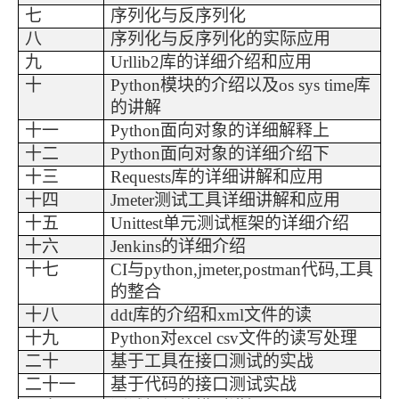
七
序列化与反序列化
八
序列化与反序列化的实际应用
九
Urllib2
库的详细介绍和应用
十
Python
模块的介绍以及
o
s sys time
库
的讲解
十一
Python
面向对象的详细解释上
十二
Python
面向对象的详细介绍下
十三
Requests
库的详细讲解和应用
十四
Jmeter
测试工具详细讲解和应用
十五
Unittest
单元测试框架的详细介绍
十六
Jenkins
的详细介绍
十七
C
I
与
p
ython,jmeter,postman
代码
,工具
的整合
十八
ddt
库的介绍和
x
ml
文件的读
十九
Python
对
e
xcel csv
文件的读写处理
二十
基于工具在接口测试的实战
二十一
基于代码的接口测试实战