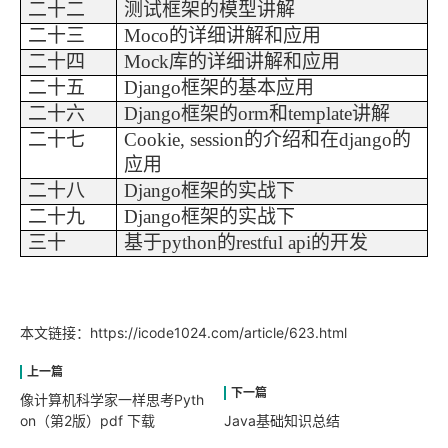
二十二
测试框架的模型讲解
二十三
Moco
的详细讲解和应用
二十四
Mock
库的详细讲解和应用
二十五
Django
框架的基本应用
二十六
Django
框架的
o
rm
和
t
emplate
讲解
二十七
Cookie, session
的介绍和在
d
jango
的
应用
二十八
Django
框架的实战下
二十九
Django
框架的实战下
三十
基于
p
y
t
hon
的
r
estful api
的开发
本文链接：
https://icode1024.com/article/623.html
像计算机科学家一样思考Pyth
on（第2版）pdf 下载
Java基础知识总结