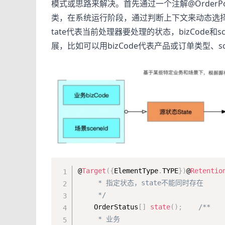
模式或思路来解决。首先通过一个注解@OrderP
类，在系统运行阶段，通过判断上下文来动态选择具体
tate代表当前处理器要处理的状态，bizCode
展，比如可以用bizCode代表产品或订单类型、s
@
Target
(
{
ElementType
.
TYPE
}
)
@
Retentio
     * 指定状态，state不能同时存在

     */
    OrderStatus
[
]
state
(
)
;
/**

     * 业务
