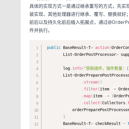
具体的实现方式一是通过继承重写的方式，先实
装实现、其他处理器进行继承、覆写、替换就好
前后以及持久化前后植入拓展点，通过@OrderP
件并执行。
public
 BaseResult
<
T
>
action
(
OrderCo
        List
<
OrderPostProcessor
>
 sup
        log
.
info
(
"获取插件，插件数量：{
        List
<
OrderPreparePostProcess
.
stream
(
)
.
filter
(
item 
-
>
 Orde
.
map
(
item 
-
>
(
OrderP
.
collect
(
Collectors
.
            orderPreparePostProcesso
}
        BaseResult
<
T
>
 checkResult 
=