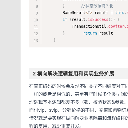
}
//状态数据持久化
        BaseResult
<
T
>
 result 
=
this
.
if
(
result
.
isSuccess
(
)
)
{
            TransactionUtil
.
doAfterC
}
return
 result
;
}
2 横向解决逻辑复用和实现业务扩展
在真正编码的时候会发现不同类型不同维度对于
一样的或者是相似的，甚至有些时候多个类型间
理逻辑基本逻辑都差不多（锁、校验状态&参数、
而付vip、svip、分销价格的不同，充值和购
情况就是要实现在纵向解决业务隔离和流程编排
程的复用，减少重复开发。