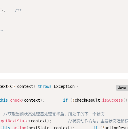
{
}
;
/**

*

text
<
C
>
 context
)
throws
 Exception 
{
Java
this
.
check
(
context
)
;
if
(
!
checkResult
.
isSuccess
(
)
//获取当前状态处理器处理完毕后，所处于的下一个状态
.
getNextState
(
context
)
;
//状态动作方法，主要状态迁移逻
this
.
action
(
nextState
,
 context
)
;
if
(
!
actionResu