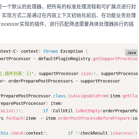
现一个默认的处理器，把所有的标准处理流程和可扩展点进行封
；实现方式二是通过在内容上下文初始化前后、在功能业务处理
rocessor实现的插件，进行匹配筛选需要具体处理器执行的插
ntext
<
C
>
 context
)
throws
 Exception 
{
Java
portProcessor 
=
 defaultPluginRegistry
.
getSupportProcesso
},插件列表：{}"
,
 supportProcessor
.
size
(
)
,
 supportProcesso
or
>
 orderPreparePostProcessors 
=
 supportProcessor

rPreparePostProcessor
.
class
.
isAssignableFrom
(
item
.
getCla
reparePostProcessor
)
 item
)
toList
(
)
)
;
if
(
CollUtil
.
isNotEmpty
(
orderPreparePo
rs
.
forEach
(
item 
-
>
 item
.
orderPostProcessBeforePrepare
(
co
this
.
check
(
context
)
;
if
(
!
checkResult
.
isSuccess
(
)