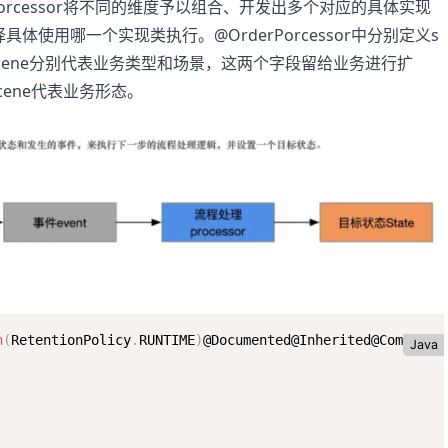
orcessor将不同的维度予以组合、开发出多个对应的具体实现
使用哪一个实现类执行。@OrderPorcessor中分别定义s
和scene分别代表业务类型和场景，这两个字段留给业务进行扩
cene代表业务形态。
n
(
RetentionPolicy
.
RUNTIME
)
@Documented@Inherited@Componen
Java