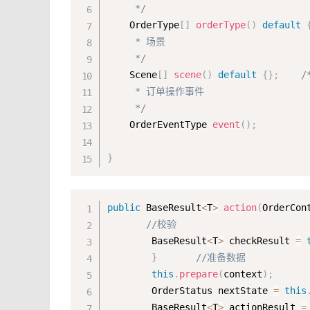
     */
    OrderType
[
]
orderType
(
)
default
     * 场景

     */
    Scene
[
]
scene
(
)
default
{
}
;
/*
     * 订单操作事件

     */
    OrderEventType 
event
(
)
;
}
public
 BaseResult
<
T
>
action
(
OrderCon
//校验
        BaseResult
<
T
>
 checkResult 
=
}
//准备数据
this
.
prepare
(
context
)
;
        OrderStatus nextState 
=
this
        BaseResult
<
T
>
 actionResult 
=